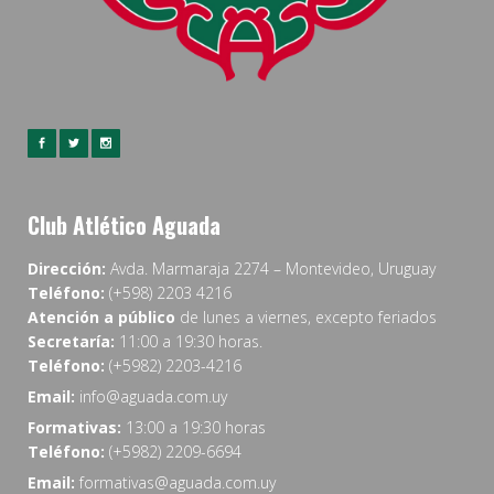
Club Atlético Aguada
Dirección:
Avda. Marmaraja 2274 – Montevideo, Uruguay
Teléfono:
(+598) 2203 4216
Atención a público
de lunes a viernes, excepto feriados
Secretaría:
11:00 a 19:30 horas.
Teléfono:
(+5982) 2203-4216
Email:
info@aguada.com.uy
Formativas:
13:00 a 19:30 horas
Teléfono:
(+5982) 2209-6694
Email:
formativas@aguada.com.uy