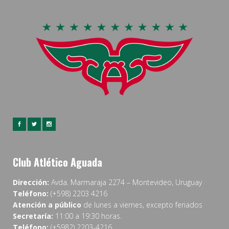
Club Atlético Aguada
Dirección:
Avda. Marmaraja 2274 – Montevideo, Uruguay
Teléfono:
(+598) 2203 4216
Atención a público
de lunes a viernes, excepto feriados
Secretaría:
11:00 a 19:30 horas.
Teléfono:
(+5982) 2203-4216