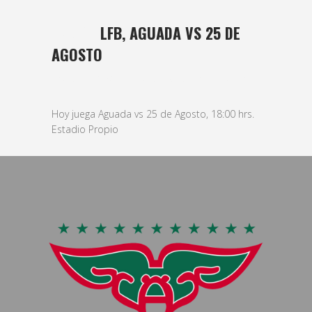
27 ABR
LFB, AGUADA VS 25 DE
AGOSTO
Posted at 14:34h
in
basket
,
Femenino
by
bushido
Hoy juega Aguada vs 25 de Agosto, 18:00 hrs.
Estadio Propio