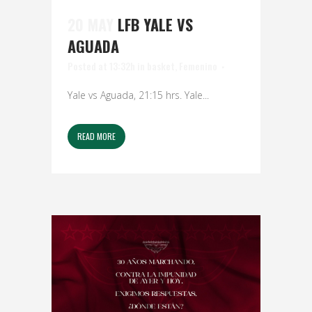
20 MAY
LFB YALE VS
AGUADA
Posted at 13:32h
in
basket
,
Femenino
Yale vs Aguada, 21:15 hrs. Yale...
READ MORE