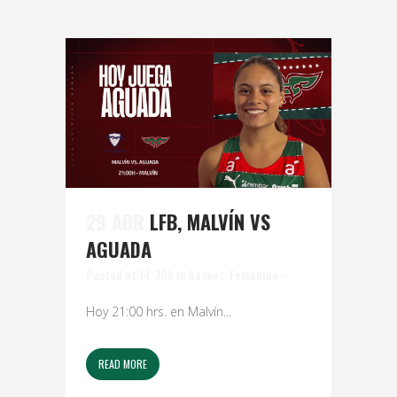
29 ABR
LFB, MALVÍN VS
AGUADA
Posted at 14:39h
in
basket
,
Femenino
Hoy 21:00 hrs. en Malvín...
READ MORE