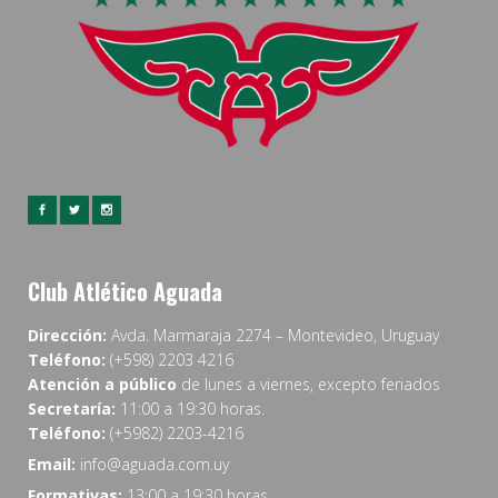
Club Atlético Aguada
Dirección:
Avda. Marmaraja 2274 – Montevideo, Uruguay
Teléfono:
(+598) 2203 4216
Atención a público
de lunes a viernes, excepto feriados
Secretaría:
11:00 a 19:30 horas.
Teléfono:
(+5982) 2203-4216
Email:
info@aguada.com.uy
Formativas:
13:00 a 19:30 horas