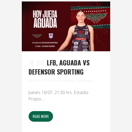
16 JUL
LFB, AGUADA VS
DEFENSOR SPORTING
Posted at 15:49h
in
basket
,
Femenino
Jueves 16/07, 21;30 hrs. Estadio
Propio...
READ MORE