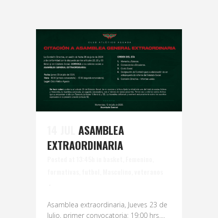
14 JUL
ASAMBLEA
EXTRAORDINARIA
Posted at 13:45h
in
basket
,
Femenino
,
formativas
,
futbol
,
Masculino
,
veteranos
Asamblea extraordinaria, Jueves 23 de
Julio, primer convocatoria: 19:00 hrs....