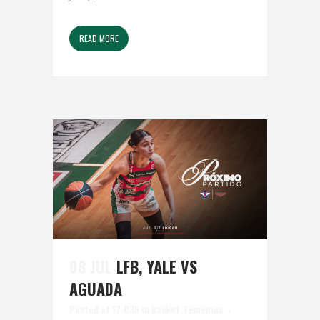
READ MORE
08 JUL
LFB, YALE VS
AGUADA
Posted at 17:03h
in
basket
,
Femenino