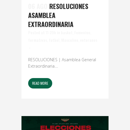
06 AGO
RESOLUCIONES
ASAMBLEA
EXTRAORDINARIA
Posted at 11:29h
in
basket
,
Femenino
,
formativas
,
futbol
,
Masculino
,
veteranos
RESOLUCIONES | Asamblea General
Extraordinaria....
READ MORE