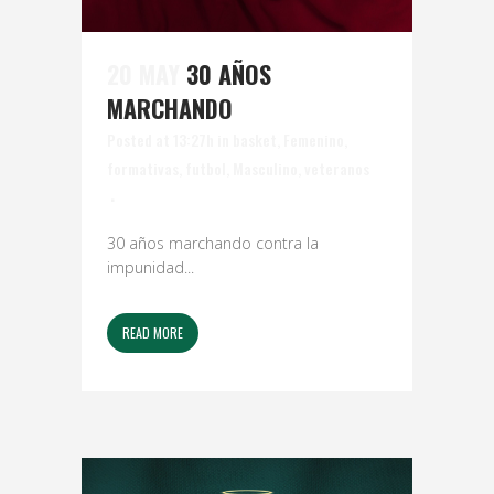
20 MAY
30 AÑOS
MARCHANDO
Posted at 13:27h
in
basket
,
Femenino
,
formativas
,
futbol
,
Masculino
,
veteranos
30 años marchando contra la
impunidad...
READ MORE