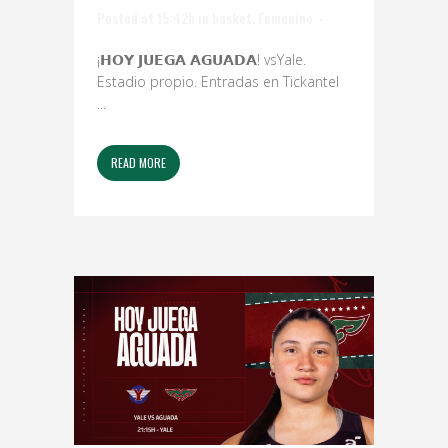
Posted at 15:42h
in
basket
,
Femenino
¡𝗛𝗢𝗬 𝗝𝗨𝗘𝗚𝗔 𝗔𝗚𝗨𝗔𝗗𝗔! vsYale.
Estadio propio. Entradas en Tickantel
...
READ MORE