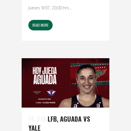
Jueves 9/07, 20;00 hrs....
READ MORE
14 JUN
LFB, AGUADA VS
YALE