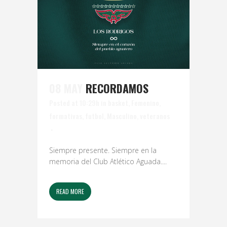
08 MAY
RECORDAMOS
Posted at 10:29h
in
basket
,
Femenino
,
formativas
,
futbol
,
Masculino
,
veteranos
Siempre presente. Siempre en la
memoria del Club Atlético Aguada....
READ MORE