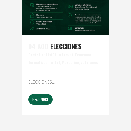
04 AGO
ELECCIONES
Posted at 11:00h
in
basket
,
Femenino
,
formativas
,
futbol
,
Masculino
,
veteranos
ELECCIONES...
READ MORE