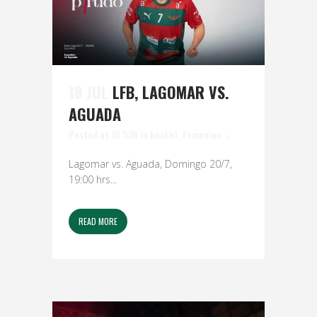
18 JUL
LFB, LAGOMAR VS.
AGUADA
Posted at 10:53h
in
basket
,
Femenino
Lagomar vs. Aguada, Domingo 20/7,
19:00 hrs...
READ MORE