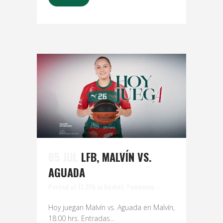
05 JUL
LFB, MALVÍN VS.
AGUADA
Posted at 11:37h
in
basket
,
Femenino
Hoy juegan Malvín vs. Aguada en Malvín,
18:00 hrs. Entradas...