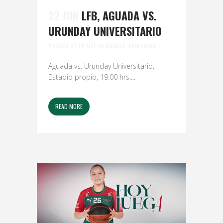
22 JUN
LFB, AGUADA VS.
URUNDAY UNIVERSITARIO
Posted at 14:57h
in
basket
,
Femenino
Aguada vs. Urunday Universitario,
Estadio propio, 19:00 hrs....
READ MORE