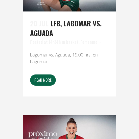
20 JUL
LFB, LAGOMAR VS.
AGUADA
Posted at 14:34h
in
basket
,
Femenino
Lagomar vs. Aguada, 19:00 hrs. en
Lagomar...
READ MORE