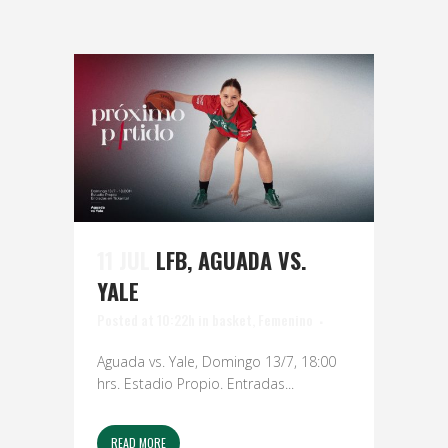
11 JUL
LFB, AGUADA VS.
YALE
Posted at 10:22h
in
basket
,
Femenino
Aguada vs. Yale, Domingo 13/7, 18:00
hrs. Estadio Propio. Entradas...
READ MORE