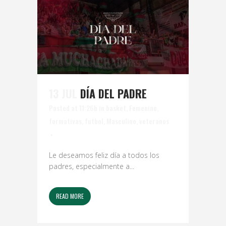
13 JUL
DÍA DEL PADRE
Posted at 11:26h
in
basket
,
Femenino
,
formativas
,
futbol
,
Masculino
,
veteranos
Le deseamos feliz día a todos los
padres, especialmente a...
READ MORE