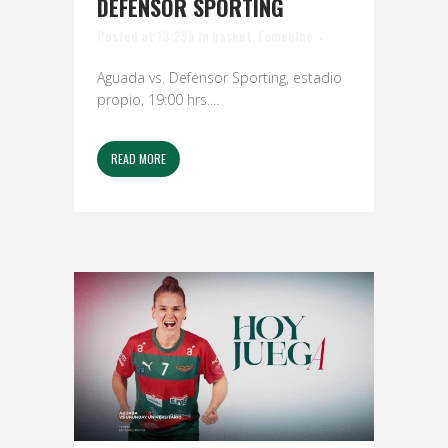
DEFENSOR SPORTING
Posted at 13:29h
in
basket
,
Femenino
Aguada vs. Defensor Sporting, estadio
propio, 19:00 hrs....
READ MORE