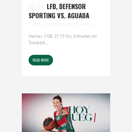
31 JUL
LFB, DEFENSOR
SPORTING VS. AGUADA
Posted at 10:37h
in
basket
,
Femenino
Viernes 1/08, 21:15 hrs. Entradas en
Tickántel...
READ MORE