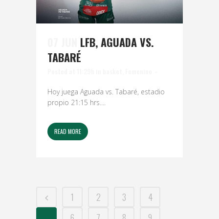
07 JUN
LFB, AGUADA VS.
TABARÉ
Posted at 11:29h
in
basket
,
Femenino
Hoy juega Aguada vs. Tabaré, estadio
propio 21:15 hrs....
READ MORE
1
2
3
4
5
6
7
8
9