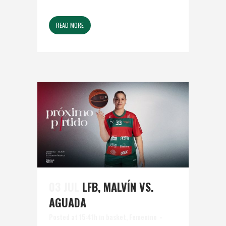
READ MORE
03 JUL
LFB, MALVÍN VS.
AGUADA
Posted at 15:41h
in
basket
,
Femenino