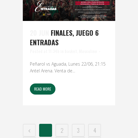
20 JUN
FINALES, JUEGO 6
ENTRADAS
Posted at 11:34h
in
basket
,
Masculino
Peñarol vs Aguada, Lunes 22/06, 21:15
Antel Arena. Venta de...
READ MORE
1
2
3
4