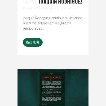
03 JUL
JOAQUÍN RODRÍGUEZ
Posted at 12:34h
in
basket
,
Masculino
Joaquín Rodríguez continuará vistiendo
nuestros colores en la siguiente
temporada....
READ MORE