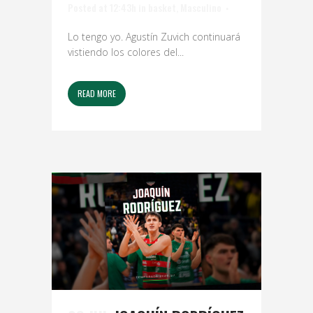
Posted at 12:43h
in
basket
,
Masculino
Lo tengo yo. Agustín Zuvich continuará
vistiendo los colores del...
READ MORE