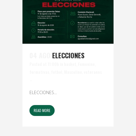
04 AGO
ELECCIONES
Posted at 11:00h
in
basket
,
Femenino
,
formativas
,
futbol
,
Masculino
,
veteranos
ELECCIONES...
READ MORE