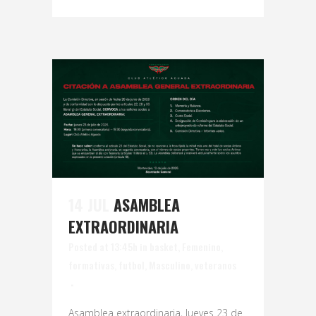
14 JUL
ASAMBLEA
EXTRAORDINARIA
Posted at 13:45h
in
basket
,
Femenino
,
formativas
,
futbol
,
Masculino
,
veteranos
Asamblea extraordinaria, Jueves 23 de