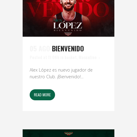
05 AGO
BIENVENIDO
Posted at 11:06h
in
basket
,
Masculino
Alex López es nuevo jugador de
nuestro Club. ¡Bienvenido!...
READ MORE