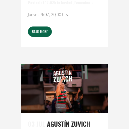
Posted at 17:03h
in
basket
,
Femenino
Jueves 9/07, 20;00 hrs....
READ MORE
03 JUL
AGUSTÍN ZUVICH