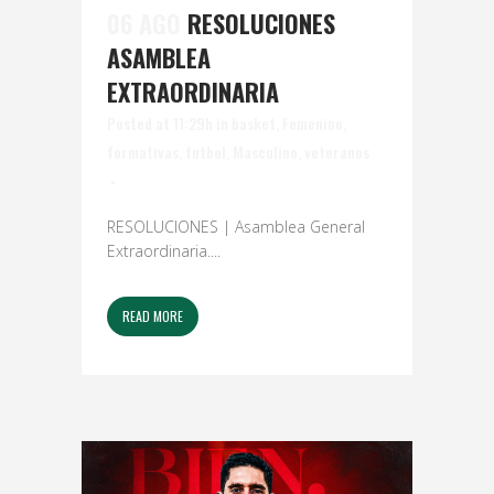
06 AGO
RESOLUCIONES
ASAMBLEA
EXTRAORDINARIA
Posted at 11:29h
in
basket
,
Femenino
,
formativas
,
futbol
,
Masculino
,
veteranos
RESOLUCIONES | Asamblea General
Extraordinaria....
READ MORE