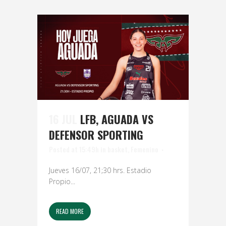
16 JUL
LFB, AGUADA VS
DEFENSOR SPORTING
Posted at 15:49h
in
basket
,
Femenino
Jueves 16/07, 21;30 hrs. Estadio
Propio...
READ MORE