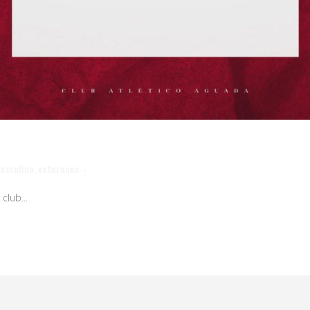
asculino
,
veteranos
club...