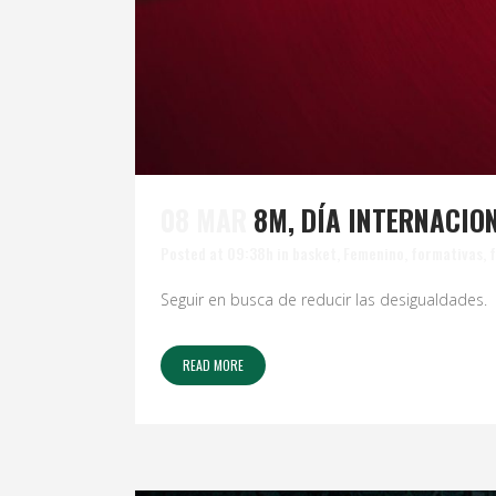
08 MAR
8M, DÍA INTERNACIO
Posted at 09:38h
in
basket
,
Femenino
,
formativas
,
Seguir en busca de reducir las desigualdades. .
READ MORE