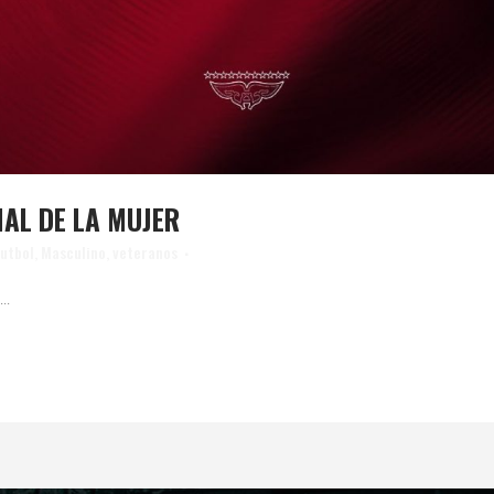
NAL DE LA MUJER
futbol
,
Masculino
,
veteranos
..