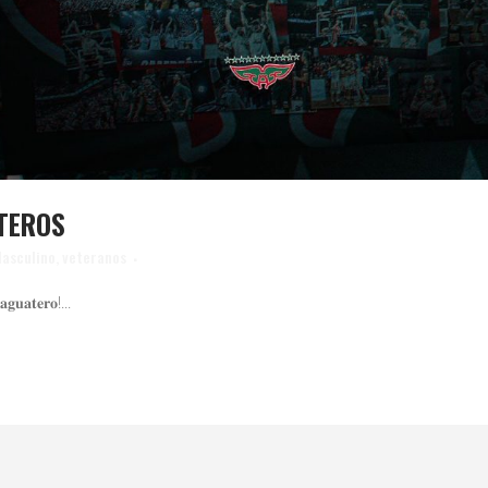
TEROS
asculino
,
veteranos
𝐮𝐚𝐭𝐞𝐫𝐨!...