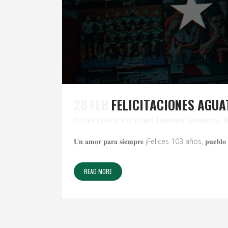
28 FEB
FELICITACIONES AGUA
Posted at 00:01h
in
basket
,
Femenino
,
formativas
,
M
𝐔𝐧 𝐚𝐦𝐨𝐫 𝐩𝐚𝐫𝐚 𝐬𝐢𝐞𝐦𝐩𝐫𝐞 ¡Felices 103 años, 𝐩𝐮𝐞𝐛𝐥𝐨 𝐚
READ MORE