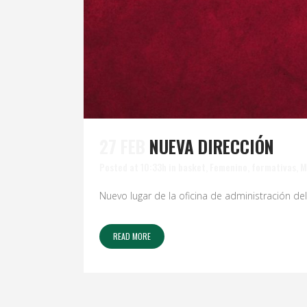
27 FEB
NUEVA DIRECCIÓN
Posted at 10:33h
in
basket
,
Femenino
,
formativas
,
M
Nuevo lugar de la oficina de administración del 
READ MORE