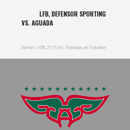
31 JUL
LFB, DEFENSOR SPORTING
VS. AGUADA
Posted at 10:37h
in
basket
,
Femenino
by
bushido
Viernes 1/08, 21:15 hrs. Entradas en Tickántel