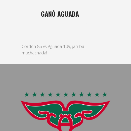
22 ENE
GANÓ AGUADA
Posted at 09:46h
in
basket
,
Masculino
by
bushido
Cordón 86 vs Aguada 109, ¡arriba
muchachada!