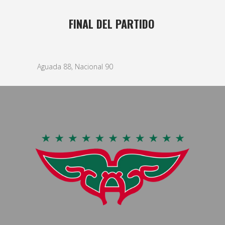
14 DIC
FINAL DEL PARTIDO
Posted at 11:08h
in
basket
,
Masculino
by
bushido
Aguada 88, Nacional 90