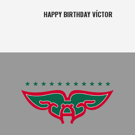
18 MAR
HAPPY BIRTHDAY VÍCTOR
Posted at 03:15h
in
basket
,
Masculino
by
bushido