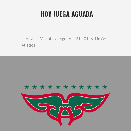
02 DIC
HOY JUEGA AGUADA
Posted at 15:52h
in
basket
,
Masculino
by
bushido
Hebraica Macabi vs Aguada, 21:30 hrs. Unión
Atlética