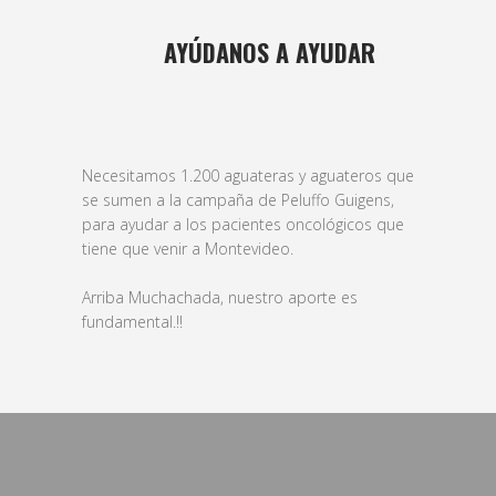
24 AGO
AYÚDANOS A AYUDAR
Posted at 13:46h
in
basket
,
Femenino
,
formativas
,
futbol
,
Masculino
,
veteranos
by
bushido
Necesitamos 1.200 aguateras y aguateros que
se sumen a la campaña de Peluffo Guigens,
para ayudar a los pacientes oncológicos que
tiene que venir a Montevideo.
Arriba Muchachada, nuestro aporte es
fundamental.!!