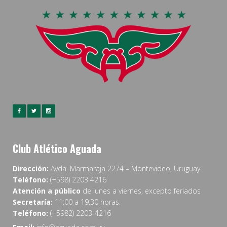
Club Atlético Aguada
Dirección:
Avda. Marmaraja 2274 – Montevideo, Uruguay
Teléfono:
(+598) 2203 4216
Atención a público
de lunes a viernes, excepto feriados
Secretaría:
11:00 a 19:30 horas.
Teléfono:
(+5982) 2203-4216