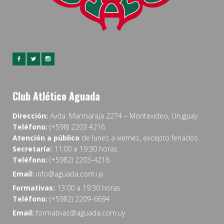
Club Atlético Aguada
Dirección:
Avda. Marmaraja 2274 – Montevideo, Uruguay
Teléfono:
(+598) 2203 4216
Atención a público
de lunes a viernes, excepto feriados
Secretaría:
11:00 a 19:30 horas.
Teléfono:
(+5982) 2203-4216
Email:
info@aguada.com.uy
Formativas:
13:00 a 19:30 horas
Teléfono:
(+5982) 2209-6694
Email:
formativas@aguada.com.uy