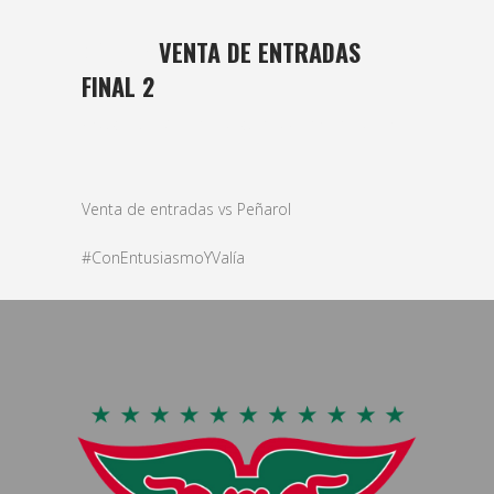
04 JUN
VENTA DE ENTRADAS
FINAL 2
Posted at 12:46h
in
basket
,
Masculino
by
bushido
Venta de entradas vs Peñarol
#ConEntusiasmoYValía