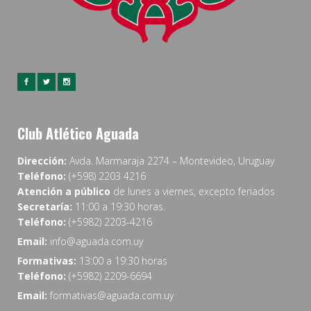
Club Atlético Aguada
Dirección:
Avda. Marmaraja 2274 – Montevideo, Uruguay
Teléfono:
(+598) 2203 4216
Atención a público
de lunes a viernes, excepto feriados
Secretaría:
11:00 a 19:30 horas.
Teléfono:
(+5982) 2203-4216
Email:
info@aguada.com.uy
Formativas:
13:00 a 19:30 horas
Teléfono:
(+5982) 2209-6694
Email:
formativas@aguada.com.uy