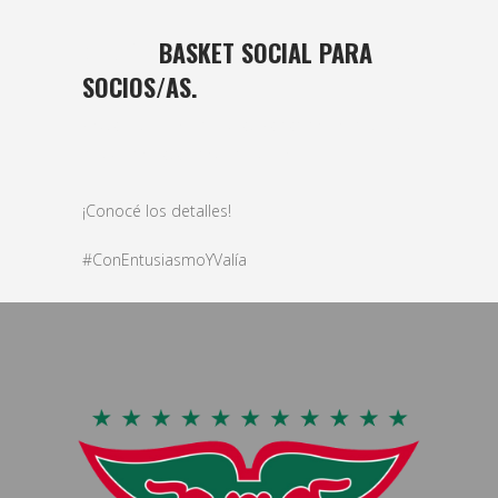
01 ABR
BASKET SOCIAL PARA
SOCIOS/AS.
Posted at 16:03h
in
basket
,
Femenino
,
formativas
,
Masculino
,
veteranos
by
bushido
¡Conocé los detalles!
#ConEntusiasmoYValía