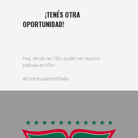
01 MAR
¡TENÉS OTRA
OPORTUNIDAD!
Posted at 16:07h
in
basket
,
Femenino
,
formativas
,
futbol
,
Masculino
,
veteranos
by
bushido
Hoy, desde las 15H, podés ver nuestra
película en VTV+
#ConEntusiasmoYValía