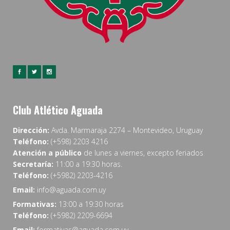
Club Atlético Aguada
Dirección:
Avda. Marmaraja 2274 – Montevideo, Uruguay
Teléfono:
(+598) 2203 4216
Atención a público
de lunes a viernes, excepto feriados
Secretaría:
11:00 a 19:30 horas.
Teléfono:
(+5982) 2203-4216
Email:
info@aguada.com.uy
Formativas:
13:00 a 19:30 horas
Teléfono:
(+5982) 2209-6694
Email:
formativas@aguada.com.uy