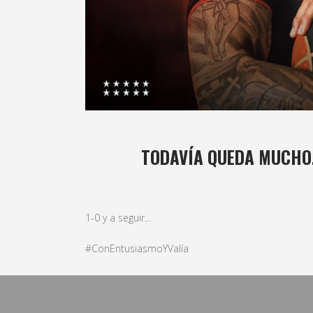
30 ABR
TODAVÍA QUEDA MUCH
Posted at 15:00h
in
basket
,
Masculino
by
bushido
1-0 y a seguir…
#ConEntusiasmoYValía