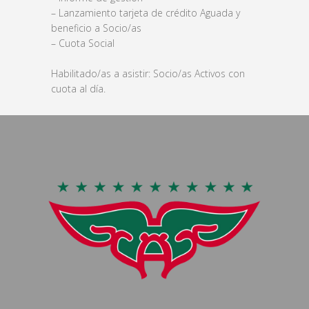
– Lanzamiento tarjeta de crédito Aguada y
beneficio a Socio/as
– Cuota Social
Habilitado/as a asistir: Socio/as Activos con
cuota al día.