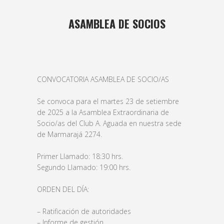
17 SEP
ASAMBLEA DE SOCIOS
Posted at 14:29h
in
basket
,
Femenino
,
formativas
,
futbol
,
Masculino
,
veteranos
by
bushido
CONVOCATORIA ASAMBLEA DE SOCIO/AS
Se convoca para el martes 23 de setiembre
de 2025 a la Asamblea Extraordinaria de
Socio/as del Club A. Aguada en nuestra sede
de Marmarajá 2274.
Primer Llamado: 18:30 hrs.
Segundo Llamado: 19:00 hrs.
ORDEN DEL DÍA:
– Ratificación de autoridades
– Informe de gestión