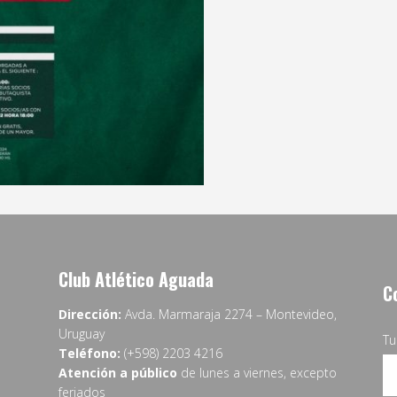
Club Atlético Aguada
C
Dirección:
Avda. Marmaraja 2274 – Montevideo,
Uruguay
T
Teléfono:
(+598) 2203 4216
Atención a público
de lunes a viernes, excepto
feriados