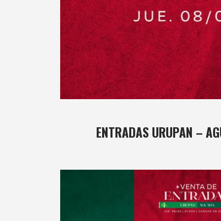
07 FEB
ENTRADAS URUPAN – A
Posted at 12:44h
in
basket
,
Masculino
by
bushido