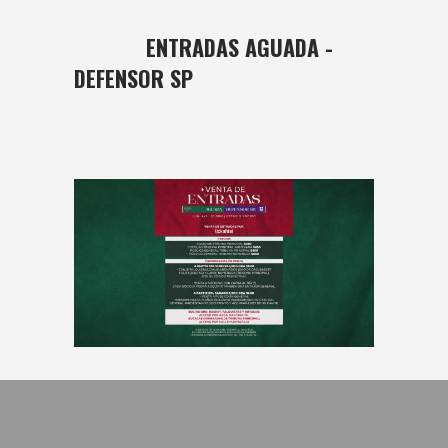
01 MAR
ENTRADAS AGUADA -
DEFENSOR SP
Posted at 18:34h
in
basket
,
Masculino
by
bushido