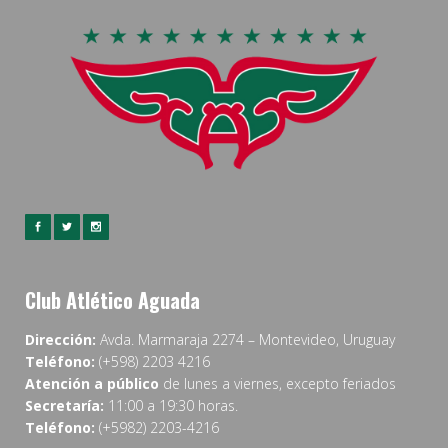
Club Atlético Aguada
Dirección:
Avda. Marmaraja 2274 – Montevideo, Uruguay
Teléfono:
(+598) 2203 4216
Atención a público
de lunes a viernes, excepto feriados
Secretaría:
11:00 a 19:30 horas.
Teléfono:
(+5982) 2203-4216