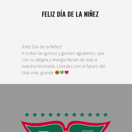
17 AGO
FELIZ DÍA DE LA NIÑEZ
Posted at 10:55h
in
basket
,
formativas
by
bushido
¡Feliz Día de la Niñez!
A todas las gurisas y gurises aguateros, que
con su alegría y energía llenan de vida a
nuestra hinchada. Ustedes son el futuro del
club más grande