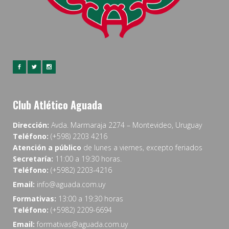
Club Atlético Aguada
Dirección:
Avda. Marmaraja 2274 – Montevideo, Uruguay
Teléfono:
(+598) 2203 4216
Atención a público
de lunes a viernes, excepto feriados
Secretaría:
11:00 a 19:30 horas.
Teléfono:
(+5982) 2203-4216
Email:
info@aguada.com.uy
Formativas:
13:00 a 19:30 horas
Teléfono:
(+5982) 2209-6694
Email:
formativas@aguada.com.uy