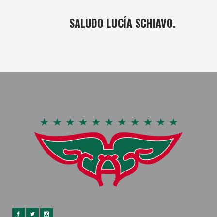
10 NOV
SALUDO LUCÍA SCHIAVO.
Posted at 16:26h
in
basket
,
Femenino
by
bushido