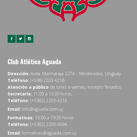
Club Atlético Aguada
Dirección:
Avda. Marmaraja 2274 – Montevideo, Uruguay
Teléfono:
(+598) 2203 4216
Atención a público
de lunes a viernes, excepto feriados
Secretaría:
11:00 a 19:30 horas.
Teléfono:
(+5982) 2203-4216
Email:
info@aguada.com.uy
Formativas:
13:00 a 19:30 horas
Teléfono:
(+5982) 2209-6694
Email:
formativas@aguada.com.uy