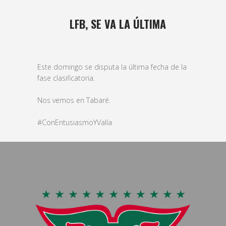
21 JUN
LFB, SE VA LA ÚLTIMA
Posted at 19:25h
in
basket
,
Femenino
by
bushido
Este domingo se disputa la última fecha de la
fase clasificatoria.
Nos vemos en Tabaré.
#ConEntusiasmoYValía