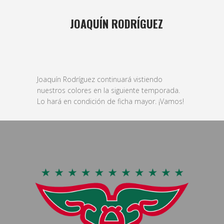
03 JUL
JOAQUÍN RODRÍGUEZ
Posted at 12:34h
in
basket
,
Masculino
by
bushido
Joaquín Rodríguez continuará vistiendo
nuestros colores en la siguiente temporada.
Lo hará en condición de ficha mayor. ¡Vamos!