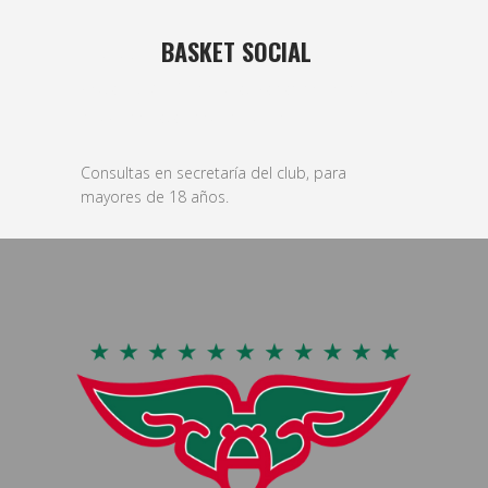
25 MAR
BASKET SOCIAL
Posted at 14:09h
in
basket
,
Femenino
,
formativas
,
Masculino
,
veteranos
by
bushido
Consultas en secretaría del club, para
mayores de 18 años.