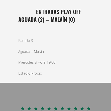
06 MAY
ENTRADAS PLAY OFF
AGUADA (2) – MALVÍN (0)
Posted at 18:21h
in
basket
,
Masculino
by
bushido
Partido 3
Aguada – Malvín
Miércoles 8 Hora 19:00
Estadio Propio