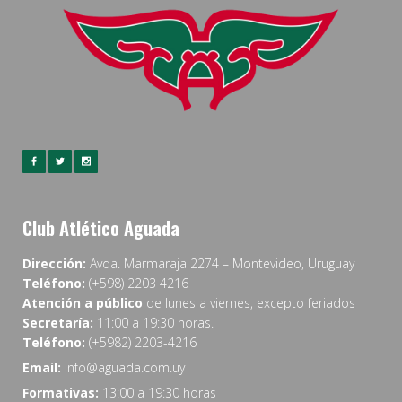
Club Atlético Aguada
Dirección:
Avda. Marmaraja 2274 – Montevideo, Uruguay
Teléfono:
(+598) 2203 4216
Atención a público
de lunes a viernes, excepto feriados
Secretaría:
11:00 a 19:30 horas.
Teléfono:
(+5982) 2203-4216
Email:
info@aguada.com.uy
Formativas:
13:00 a 19:30 horas