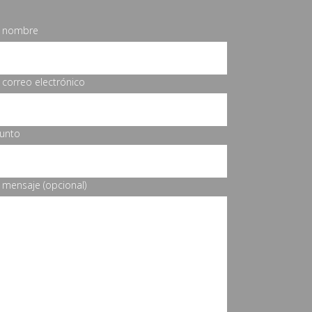
u nombre
 correo electrónico
unto
 mensaje (opcional)