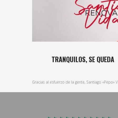
27 JUN
TRANQUILOS, SE QUEDA
Posted at 16:59h
in
basket
,
Masculino
by
bushido
Gracias al esfuerzo de la gente, Santiago «Pepo» V