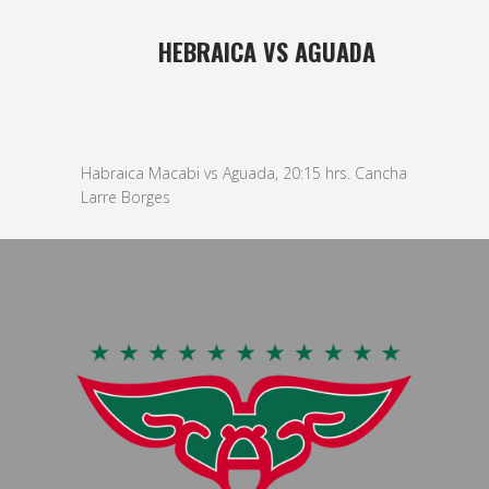
16 MAR
HEBRAICA VS AGUADA
Posted at 10:47h
in
basket
,
Masculino
by
bushido
Habraica Macabi vs Aguada, 20:15 hrs. Cancha
Larre Borges