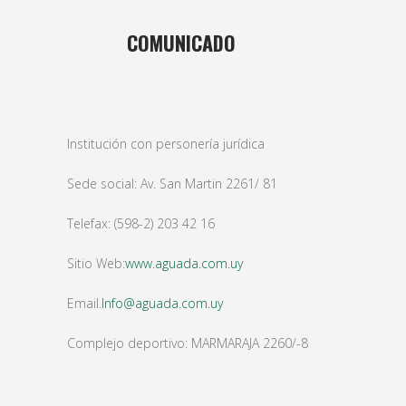
02 JUL
COMUNICADO
Posted at 20:54h
in
basket
,
Masculino
by
bushido
Institución con personería jurídica
Sede social: Av. San Martin 2261/ 81
Telefax: (598-2) 203 42 16
Sitio Web:
www.aguada.com.uy
Email.
Info@aguada.com.uy
Complejo deportivo: MARMARAJA 2260/-8