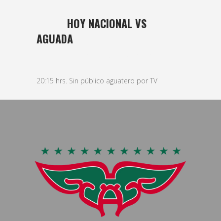
13 FEB
HOY NACIONAL VS
AGUADA
Posted at 11:19h
in
basket
,
Masculino
by
bushido
20:15 hrs. Sin público aguatero por TV