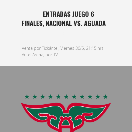
29 MAY
ENTRADAS JUEGO 6
FINALES, NACIONAL VS. AGUADA
Posted at 15:11h
in
basket
,
Masculino
by
bushido
Venta por Tickántel, Viernes 30/5, 21:15 hrs.
Antel Arena, por TV