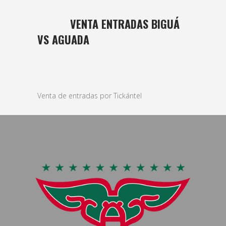
27 ENE
VENTA ENTRADAS BIGUÁ
VS AGUADA
Posted at 12:07h
in
basket
,
Masculino
by
bushido
Venta de entradas por Tickántel