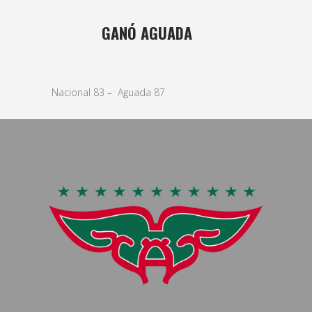
08 ABR
GANÓ AGUADA
Posted at 23:51h
in
basket
,
Masculino
by
bushido
Nacional 83 – Aguada 87