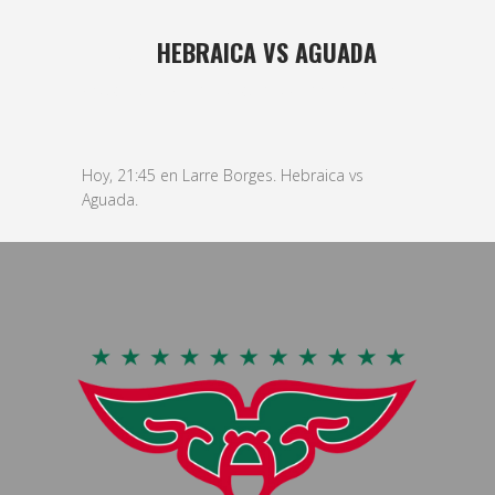
12 MAY
HEBRAICA VS AGUADA
Posted at 10:56h
in
basket
,
Masculino
by
bushido
Hoy, 21:45 en Larre Borges. Hebraica vs
Aguada.