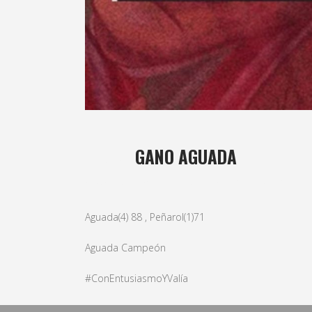
18 JUN
GANO AGUADA
Posted at 07:53h
in
basket
,
Masculino
by
bushido
Aguada(4) 88 , Peñarol(1)71
Aguada Campeón
#ConEntusiasmoYValía