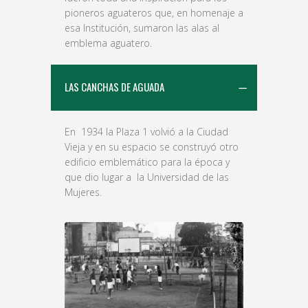
pioneros aguateros que, en homenaje a
esa Institución, sumaron las alas al
emblema aguatero.
LAS CANCHAS DE AGUADA
En 1934 la Plaza 1 volvió a la Ciudad
Vieja y en su espacio se construyó otro
edificio emblemático para la época y
que dio lugar a la Universidad de las
Mujeres.