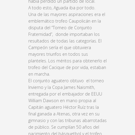
había perdido un partido de local.
A todo esto, Aguada iba por todo.
Una de las mayores aspiraciones era el
emblemático trofeo Caupolicán en la
disputa del “Torneo de Conjunto
Fraternidad”, donde importaban los
resultados de todas las categorías. El
Campeón sería el que obtuviera
mayores triunfos en todos sus
planteles. Los méritos para obtenerlo el
trofeo del Cacique de por vida, estaban
en marcha.
El conjunto aguatero obtuvo el torneo
Invierno y la Copa James Naismith,
entregada por el embajador de EEUU
William Dawson en mano propia al
Capitán aguatero Héctor Ruíz tras la
final ganada a Atenas, otra vez en su
gimnasio y con las tribunas abarrotadas
de público. Se cumplían 50 años del
nacimiento del básquetbol y el trofeo