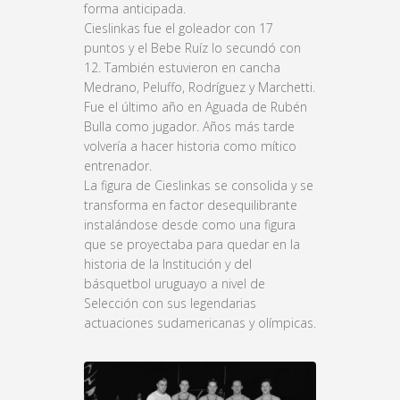
forma anticipada.
Cieslinkas fue el goleador con 17
puntos y el Bebe Ruíz lo secundó con
12. También estuvieron en cancha
Medrano, Peluffo, Rodríguez y Marchetti.
Fue el último año en Aguada de Rubén
Bulla como jugador. Años más tarde
volvería a hacer historia como mítico
entrenador.
La figura de Cieslinkas se consolida y se
transforma en factor desequilibrante
instalándose desde como una figura
que se proyectaba para quedar en la
historia de la Institución y del
básquetbol uruguayo a nivel de
Selección con sus legendarias
actuaciones sudamericanas y olímpicas.