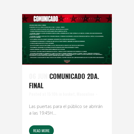
06 JUN
COMUNICADO 2DA.
FINAL
Posted at 15:10h
in
basket
,
Masculino
Las puertas para el público se abrirán
a las 19:45H....
READ MORE