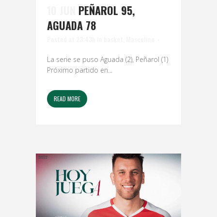
10 JUN
PEÑAROL 95,
AGUADA 78
Posted at 23:43h
in
basket
,
Masculino
La serie se puso Aguada (2), Peñarol (1)
Próximo partido en...
READ MORE