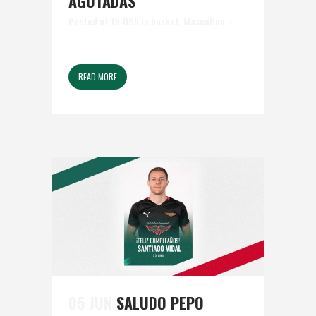
AGOTADAS
Posted at 19:06h
in
basket
,
Masculino
READ MORE
05 JUN
SALUDO PEPO