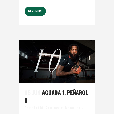
READ MORE
05 JUN
AGUADA 1, PEÑAROL
0
Posted at 19:12h
in
basket
,
Masculino