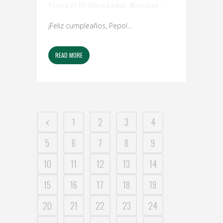
Posted at 00:01h
in
basket
,
Masculino
¡Feliz cumpleaños, Pepo!...
READ MORE
1
2
3
4
5
6
7
8
9
10
11
12
13
14
15
16
17
18
19
20
21
22
23
24