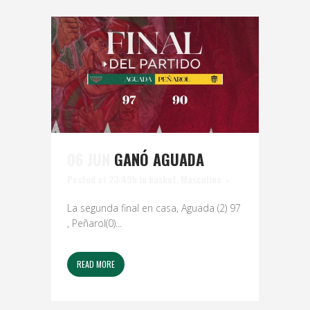
06 JUN
GANÓ AGUADA
Posted at 23:49h
in
basket
,
Masculino
La segunda final en casa, Aguada (2) 97
, Peñarol(0)...
READ MORE