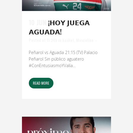
10 JUN
¡𝗛𝗢𝗬 𝗝𝗨𝗘𝗚𝗔
𝗔𝗚𝗨𝗔𝗗𝗔!
Posted at 11:24h
in
basket
,
Masculino
Peñarol vs Aguada 21:15 (TV) Palacio
Peñarol Sin público aguatero
#ConEntusiasmoYValía...
READ MORE