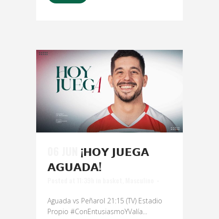
06 JUN
¡𝗛𝗢𝗬 𝗝𝗨𝗘𝗚𝗔
𝗔𝗚𝗨𝗔𝗗𝗔!
Posted at 11:39h
in
basket
,
Masculino
Aguada vs Peñarol 21:15 (TV) Estadio
Propio #ConEntusiasmoYValía...