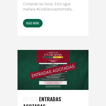
Contando las horas. Esto sigue
mañana #ConEntusiasmoYValía...
READ MORE
05 JUN
ENTRADAS