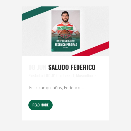
08 JUN
SALUDO FEDERICO
Posted at 00:01h
in
basket
,
Masculino
¡Feliz cumpleaños, Federico!...
READ MORE