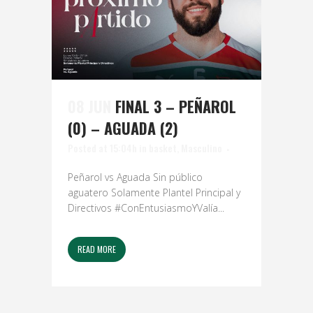
08 JUN
FINAL 3 – PEÑAROL
(0) – AGUADA (2)
Posted at 15:04h
in
basket
,
Masculino
Peñarol vs Aguada Sin público
aguatero Solamente Plantel Principal y
Directivos #ConEntusiasmoYValía...
READ MORE