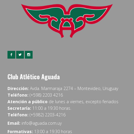
Club Atlético Aguada
Dirección:
Avda. Marmaraja 2274 – Montevideo, Uruguay
Teléfono:
(+598) 2203 4216
Atención a público
de lunes a viernes, excepto feriados
Secretaría:
11:00 a 19:30 horas.
Teléfono:
(+5982) 2203-4216
Email:
info@aguada.com.uy
Formativas:
13:00 a 19:30 horas