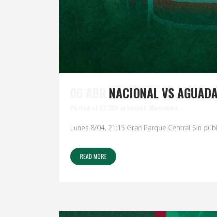
06 ABR
NACIONAL VS AGUAD
Posted at 23:30h
in
basket
,
Masculino
Lunes 8/04, 21:15 Gran Parque Central Sin públi
READ MORE