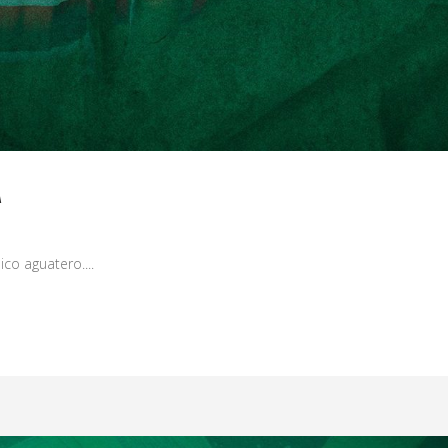
A
co aguatero....