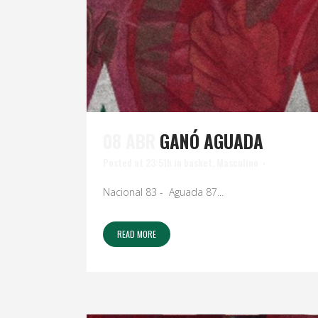
08 ABR
GANÓ AGUADA
Posted at 23:51h
in
basket
,
Masculino
Nacional 83 - Aguada 87...
READ MORE