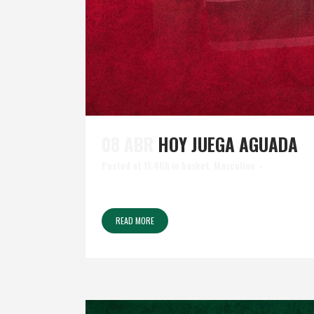
08 ABR
HOY JUEGA AGUADA
Posted at 11:46h
in
basket
,
Masculino
READ MORE